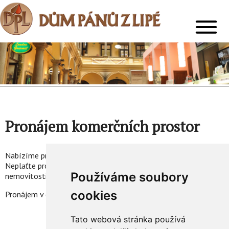
Pronájem komerčních prostor
Nabízíme pronájem komerčního prostoru v Domě pánů z Lipé.
Neplaťte provize a pronajměte si prostor přímo od majitele
Používáme soubory
nemovitosti!
cookies
Pronájem v exkluzivním domě zcela v centru Brna.
Tato webová stránka používá