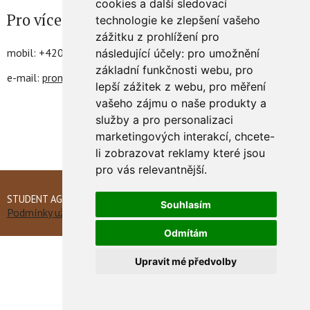
cookies a další sledovací
Pro více informací kontaktujte:
technologie ke zlepšení vašeho
zážitku z prohlížení pro
mobil: +420 720 866 615
následující účely:
pro umožnění
základní funkčnosti webu
,
pro
e-mail:
pronajmy@dpl.cz
lepší zážitek z webu
,
pro měření
vašeho zájmu o naše produkty a
služby a pro personalizaci
marketingových interakcí
,
chcete-
li zobrazovat reklamy které jsou
pro vás relevantnější
.
STUDENT AGENCY © 2014 All Rights Reserved
Souhlasím
Podmínky užívání cookies
Odmítám
Upravit mé předvolby